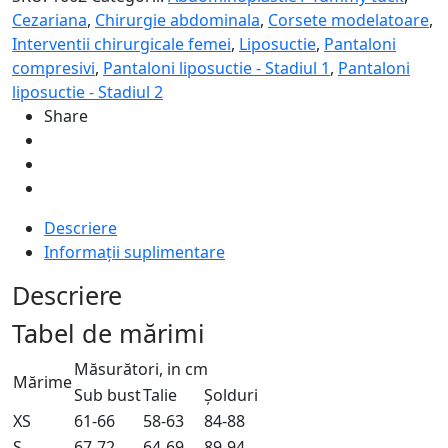
post-
Cezariana
,
Chirurgie abdominala
,
Corsete modelatoare
,
liposuctie
Interventii chirurgicale femei
,
Liposuctie
,
Pantaloni
abdomen
compresivi
,
Pantaloni liposuctie - Stadiul 1
,
Pantaloni
si
liposuctie - Stadiul 2
spate
Share
-
VH
special
Descriere
Informații suplimentare
Descriere
Tabel de mărimi
Măsurători, in cm
Mărime
Sub bust
Talie
Șolduri
XS
61-66
58-63
84-88
S
67-72
64-69
89-94