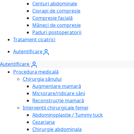
Centuri abdominale
Ciorapi de compresie
Compresie facială
Mâneci de compresie
Paduri postoperatorii
Tratament cicatrici
Autentificare
Autentificare
Procedura medicală
Chirurgia sânului
Augmentare mamară
Micșorare/ridicare sâni
Reconstrucție mamară
Interventii chirurgicale femei
Abdominoplastie / Tummy tuck
Cezariana
Chirurgie abdominala