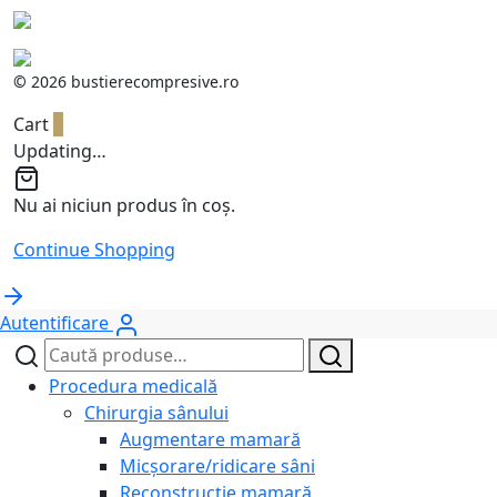
©
2026 bustierecompresive.ro
Cart
0
Updating…
Nu ai niciun produs în coș.
Continue Shopping
Autentificare
Caută
Caută
după:
Procedura medicală
Chirurgia sânului
Augmentare mamară
Micșorare/ridicare sâni
Reconstrucție mamară