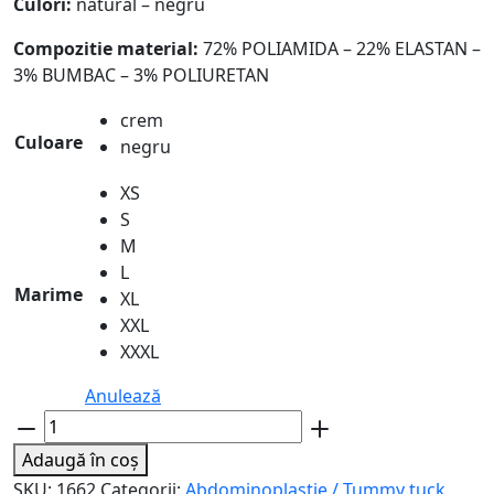
Culori:
natural – negru
Compozitie material:
72% POLIAMIDA – 22% ELASTAN –
3% BUMBAC – 3% POLIURETAN
crem
Culoare
negru
XS
S
M
L
Marime
XL
XXL
XXXL
Anulează
Cantitate
Corset
Adaugă în coș
compresiv
SKU:
1662
Categorii:
Abdominoplastie / Tummy tuck
,