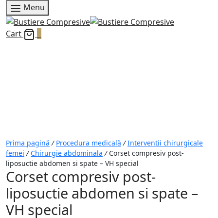
Menu
Cart
0
Prima pagină
/
Procedura medicală
/
Interventii chirurgicale
femei
/
Chirurgie abdominala
/
Corset compresiv post-
liposuctie abdomen si spate – VH special
Corset compresiv post-
liposuctie abdomen si spate –
VH special