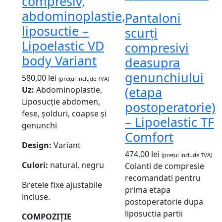
compresiv,
abdominoplastie,
Pantaloni
liposuctie –
scurți
Lipoelastic VD
compresivi
body Variant
deasupra
genunchiului
580,00
lei
(prețul include TVA)
(etapa
Uz:
Abdominoplastie,
Liposucție abdomen,
postoperatorie)
fese, șolduri, coapse și
– Lipoelastic TF
genunchi
Comfort
Design:
Variant
474,00
lei
(prețul include TVA)
Culori:
natural, negru
Colanti de compresie
recomandati pentru
Bretele fixe ajustabile
prima etapa
incluse.
postoperatorie dupa
liposuctia partii
COMPOZIȚIE