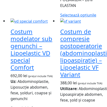
ELASTAN
Selectează opțiunile
Costum
Costum de
modelator sub
compresie
genunchi –
postoperatorie
Lipoelastic VD
(abdominoplasti
special
lipoaspiratie) –
Comfort
Lipoelastic VF
Variant
692,00
lei
(prețul include TVA)
Uz:
Abdominoplastie,
388,00
lei
(prețul include TVA)
Liposucție abdomen,
Utilizare:
Abdominoplasti
fese, șolduri, coapse și
Lipoaspirație abdomen,
genunchi
fese, șold și coapse