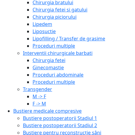
Chirurgia bratului
Chirurgia fetei si gatului
Chirurgia piciorului
Lipedem
Liposuctie
Lipofilling / Transfer de grasime
Proceduri multiple
Interventii chirurgicale barbati
Chirurgia fetei
Ginecomastie
Proceduri abdominale
Proceduri multiple
Transgender
M -> F
F -> M
Bustiere medicale compresive
Bustiere postoperatorii Stadiul 1
Bustiere postoperatorii Stadiul 2
Bustiere pentru reconstrucție sâni