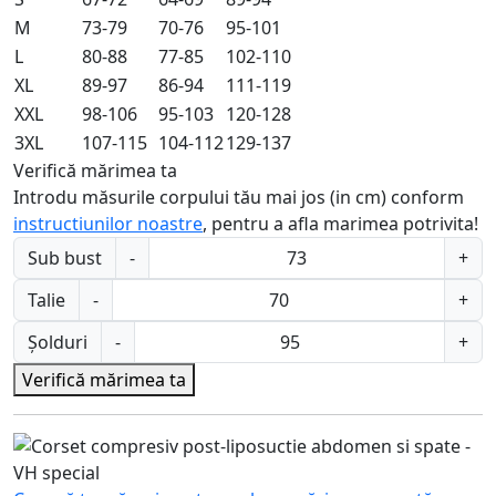
M
73-79
70-76
95-101
L
80-88
77-85
102-110
XL
89-97
86-94
111-119
XXL
98-106
95-103
120-128
3XL
107-115
104-112
129-137
Verifică mărimea ta
Introdu măsurile corpului tău mai jos (in cm) conform
instructiunilor noastre
, pentru a afla marimea potrivita!
Sub bust
-
+
Talie
-
+
Șolduri
-
+
Verifică mărimea ta