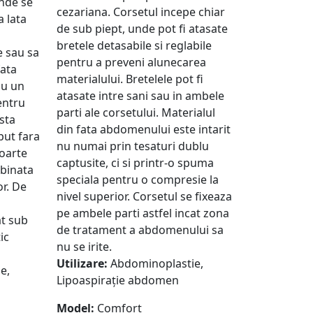
unde se
cezariana. Corsetul incepe chiar
a lata
de sub piept, unde pot fi atasate
bretele detasabile si reglabile
e sau sa
pentru a preveni alunecarea
fata
materialului. Bretelele pot fi
cu un
atasate intre sani sau in ambele
entru
parti ale corsetului. Materialul
sta
din fata abdomenului este intarit
put fara
nu numai prin tesaturi dublu
foarte
captusite, ci si printr-o spuma
binata
speciala pentru o compresie la
or. De
nivel superior. Corsetul se fixeaza
pe ambele parti astfel incat zona
at sub
de tratament a abdomenului sa
ic
nu se irite.
Utilizare:
Abdominoplastie,
e,
Lipoaspirație abdomen
Model:
Comfort