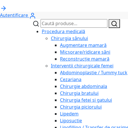
Autentificare
Caută
Caută
după:
Procedura medicală
Chirurgia sânului
Augmentare mamară
Micșorare/ridicare sâni
Reconstrucție mamară
Interventii chirurgicale femei
Abdominoplastie / Tummy tuck
Cezariana
Chirurgie abdominala
Chirurgia bratului
Chirurgia fetei si gatului
Chirurgia piciorului
Lipedem
Liposuctie
Lipofilling / Transfer de grasim