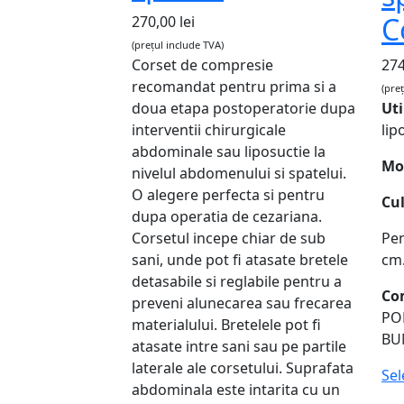
C
270,00
lei
(prețul include TVA)
Corset de compresie
27
recomandat pentru prima si a
(pre
doua etapa postoperatorie dupa
Uti
interventii chirurgicale
lip
abdominale sau liposuctie la
Mo
nivelul abdomenului si spatelui.
O alegere perfecta si pentru
Cul
dupa operatia de cezariana.
Corsetul incepe chiar de sub
Pen
sani, unde pot fi atasate bretele
cm
detasabile si reglabile pentru a
Co
preveni alunecarea sau frecarea
PO
materialului. Bretelele pot fi
BU
atasate intre sani sau pe partile
laterale ale corsetului. Suprafata
Sel
abdominala este intarita cu un