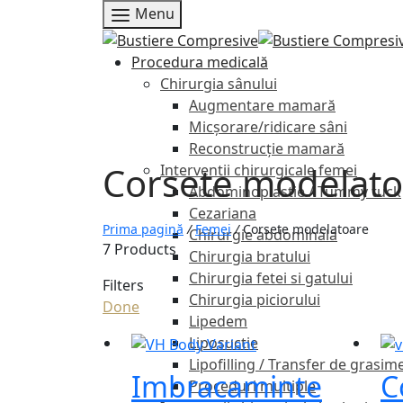
Menu
Procedura medicală
Chirurgia sânului
Augmentare mamară
Micșorare/ridicare sâni
Reconstrucție mamară
Corsete modelato
Interventii chirurgicale femei
Abdominoplastie / Tummy tuck
Cezariana
Prima pagină
/
Femei
/
Corsete modelatoare
Chirurgie abdominala
7 Products
Chirurgia bratului
Chirurgia fetei si gatului
Filters
Chirurgia piciorului
Done
Lipedem
Liposuctie
Lipofilling / Transfer de grasim
Imbracaminte
C
Proceduri multiple