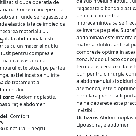
de sub nivelul pieptului, 
ultilizat si dupa operatia de
regaseste o banda elastic
ariana. Corsetul incepe chiar
pentru a impiedica
sub sani, unde se regaseste o
imbracamintea sa se frec
da elastica lata ce impiedica
se invarta pe piele. Supra
necarea materialului.
abdominala este intarita 
rafata abdominala este
ti
material dublu captusit p
arita cu un material dublu
compresie optima in acea
tusit pentru compresie
zona. Modelul este conce
ima in aceasta zona.
fermoare, ceea ce il face 
moarul este situat pe partea
bun pentru chirurgia com
nga, astfel incat sa nu irite
a abdomenului si solduril
a de tratament a
asemenea, este o optiune
domenului.
populara pentru a fi purt
lizare:
Abdominoplastie,
haine deoarece este pract
oaspirație abdomen
invizibil.
del:
Comfort
Utilizare:
Abdominoplasti
Lipoaspirație abdomen
ori:
natural – negru