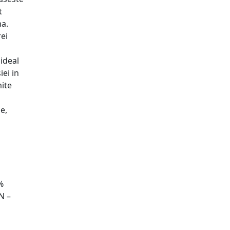
t
a.
ei
ideal
ei in
ite
e,
%
N –