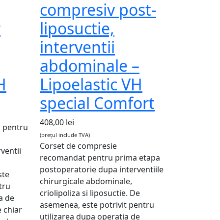
compresiv post-
r
liposuctie,
interventii
abdominale –
H
Lipoelastic VH
special Comfort
408,00
lei
l pentru
(prețul include TVA)
Corset de compresie
ventii
recomandat pentru prima etapa
postoperatorie dupa interventiile
ste
chirurgicale abdominale,
tru
criolipoliza si liposuctie. De
a de
asemenea, este potrivit pentru
 chiar
utilizarea dupa operatia de