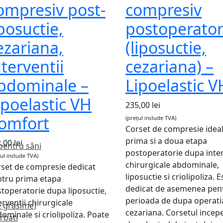
ompresiv post-
compresiv
iposuctie,
postoperato
ezariana,
(liposuctie,
nterventii
cezariana) –
bdominale –
Lipoelastic V
ipoelastic VH
235,00
lei
omfort
(prețul include TVA)
Corset de compresie idea
prima si a doua etapa
2,00
lei
 pentru sâni
postoperatorie dupa inter
țul include TVA)
chirurgicale abdominale,
set de compresie dedicat
liposuctie si criolipoliza. E
tru prima etapa
dedicat de asemenea pen
toperatorie dupa liposuctie,
perioada de dupa operati
erventii chirurgicale
de grasime)
cezariana. Corsetul incepe
ominale si criolipoliza. Poate
rbati