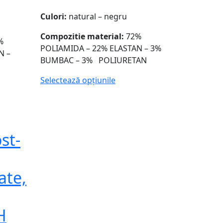
Culori:
natural – negru
Compozitie material:
72%
%
POLIAMIDA – 22% ELASTAN – 3%
N –
BUMBAC – 3% POLIURETAN
Selectează opțiunile
st-
te,
H