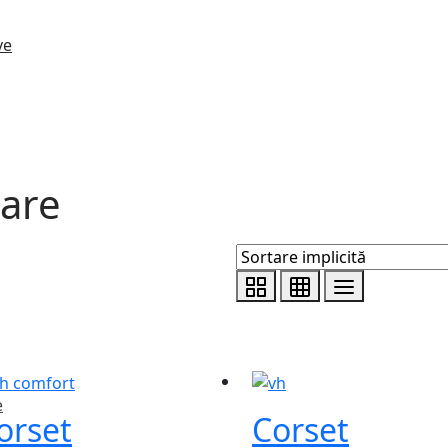
are
e
orset
Corset