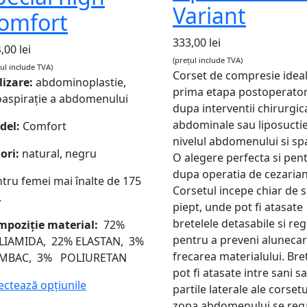
Variant
omfort
333,00
lei
4,00
lei
(prețul include TVA)
țul include TVA)
Corset de compresie idea
lizare:
abdominoplastie,
prima etapa postoperator
oaspirație a abdomenului
dupa interventii chirurgic
abdominale sau liposuctie
del:
Comfort
nivelul abdomenului si spa
ori:
natural, negru
O alegere perfecta si pen
dupa operatia de cezarian
tru femei mai înalte de 175
Corsetul incepe chiar de 
.
piept, unde pot fi atasate
bretelele detasabile si reg
mpoziție material:
72%
pentru a preveni aluneca
LIAMIDA, 22% ELASTAN, 3%
frecarea materialului. Bre
MBAC, 3% POLIURETAN
pot fi atasate intre sani s
ectează opțiunile
partile laterale ale corsetu
zona abdomenului se reg