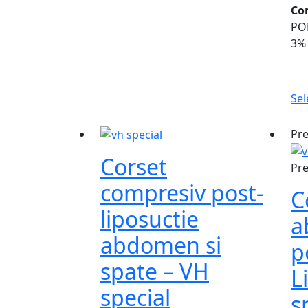
Co
PO
3%
Sel
Pr
Corset
Pr
compresiv post-
C
liposuctie
a
abdomen si
p
spate – VH
L
special
s