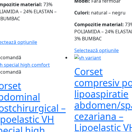
Model:
Fără fermoar
mpozitie material:
73%
LIAMIDA – 24% ELASTAN –
Culori:
natural – negru
 BUMBAC
Compozitie material:
73
POLIAMIDA – 24% ELASTA
3% BUMBAC
ectează opțiunile
Selectează opțiunile
ecomandă
Corset
ecomandă
compresiv po
orset
lipoaspiratie
bdominal
abdomen/spa
ostchirurgical –
cezariana –
ipoelastic VH
Lipoelastic V
pecial high