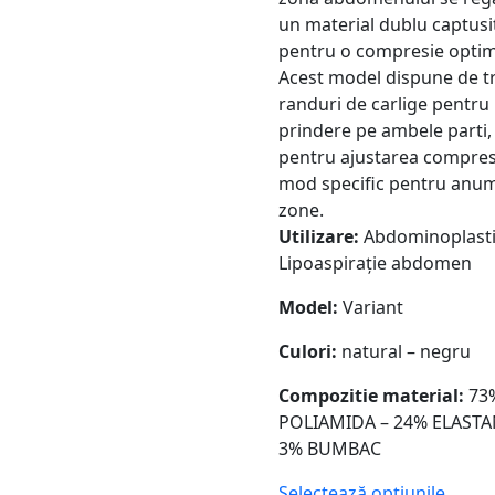
un material dublu captusi
pentru o compresie optim
Acest model dispune de tr
randuri de carlige pentru
prindere pe ambele parti, 
pentru ajustarea compresi
mod specific pentru anum
zone.
Utilizare:
Abdominoplasti
Lipoaspirație abdomen
Model:
Variant
Culori:
natural – negru
Compozitie material:
73
POLIAMIDA – 24% ELASTA
3% BUMBAC
Selectează opțiunile