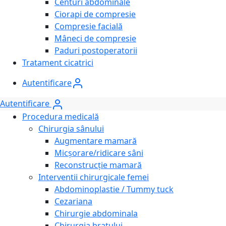
Centuri abdominale
Ciorapi de compresie
Compresie facială
Mâneci de compresie
Paduri postoperatorii
Tratament cicatrici
Autentificare
Autentificare
Procedura medicală
Chirurgia sânului
Augmentare mamară
Micșorare/ridicare sâni
Reconstrucție mamară
Interventii chirurgicale femei
Abdominoplastie / Tummy tuck
Cezariana
Chirurgie abdominala
Chirurgia bratului