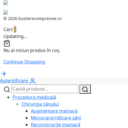
©
2026 bustierecompresive.ro
Cart
0
Updating…
Nu ai niciun produs în coș.
Continue Shopping
Autentificare
Caută
Caută
după:
Procedura medicală
Chirurgia sânului
Augmentare mamară
Micșorare/ridicare sâni
Reconstrucție mamară