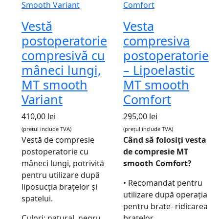
Vestă
Vesta
postoperatorie
compresiva
compresivă cu
postoperatorie
mâneci lungi,
– Lipoelastic
MT smooth
MT smooth
Variant
Comfort
410,00
lei
295,00
lei
(prețul include TVA)
(prețul include TVA)
Vestă de compresie
Când să folosiți vesta
postoperatorie cu
de compresie MT
mâneci lungi, potrivită
smooth Comfort?
pentru utilizare după
• Recomandat pentru
liposucția brațelor și
utilizare după operația
spatelui.
pentru brațe- ridicarea
Culori: natural, negru
brațelor