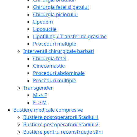
Chirurgia fetei si gatului
Chirurgia piciorului
Lipedem
Liposuctie
Lipofilling / Transfer de grasime
Proceduri multiple
Interventii chirurgicale barbati
Chirurgia fetei
Ginecomastie
Proceduri abdominale
Proceduri multiple
Transgender
M -> F
F -> M
Bustiere medicale compresive
Bustiere postoperatorii Stadiul 1
Bustiere postoperatorii Stadiul 2
Bustiere pentru reconstrucție sâni