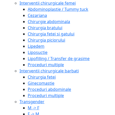
Interventii chirurgicale femei
Abdominoplastie / Tummy tuck
Cezariana
Chirurgie abdominala
Chirurgia bratului
Chirurgia fetei si gatului
Chirurgia piciorului
Lipedem
Liposuctie
Lipofilling / Transfer de grasime
Proceduri multiple
Interventii chirurgicale barbati
Chirurgia fetei
Ginecomastie
Proceduri abdominale
Proceduri multiple
Transgender
M -> F
F -> M