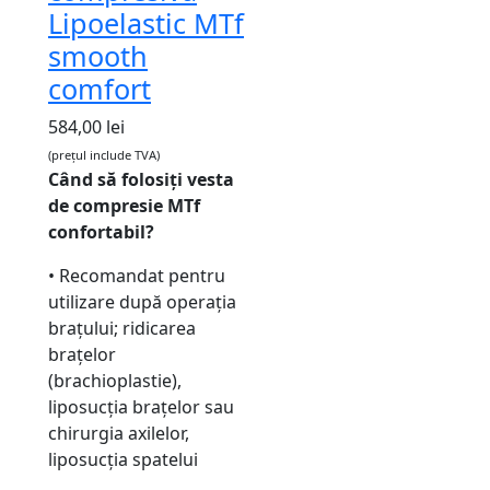
Lipoelastic MTf
smooth
comfort
584,00
lei
(prețul include TVA)
Când să folosiți vesta
de compresie MTf
confortabil?
• Recomandat pentru
utilizare după operația
brațului; ridicarea
brațelor
(brachioplastie),
liposucția brațelor sau
chirurgia axilelor,
liposucția spatelui