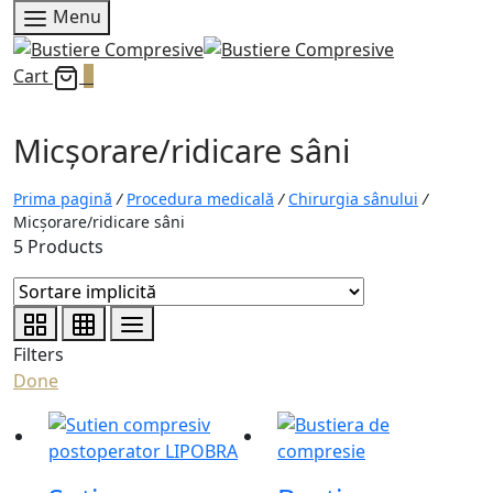
Menu
Cart
0
Micșorare/ridicare sâni
Prima pagină
/
Procedura medicală
/
Chirurgia sânului
/
Micșorare/ridicare sâni
5 Products
Filters
Done