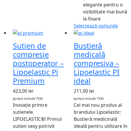
elegante pentru o
vizibilitate mai bună
la fixare
Selectează opțiunile
Sutien de
Bustieră
compresie
medicală
postoperator –
compresiva –
Lipoelastic Pi
Lipoelastic PI
Premium
ideal
423,00
lei
211,00
lei
(prețul include TVA)
(prețul include TVA)
Inovație printre
Cel mai nou produs al
sutienele
brandului Lipoelastic:
LIPOELASTIC®! Primul
Bustieră medicinală
sutien sexy potrivit
ideală pentru utilizare în