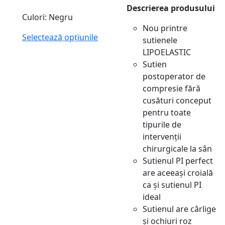
Descrierea produsului
Culori: Negru
Nou printre
Selectează opțiunile
sutienele
LIPOELASTIC
Sutien
postoperator de
compresie fără
cusături conceput
pentru toate
tipurile de
intervenții
chirurgicale la sân
Sutienul PI perfect
are aceeași croială
ca și sutienul PI
ideal
Sutienul are cârlige
și ochiuri roz