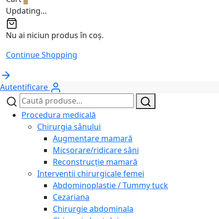
Updating…
Nu ai niciun produs în coș.
Continue Shopping
Autentificare
Caută
Caută
după:
Procedura medicală
Chirurgia sânului
Augmentare mamară
Micșorare/ridicare sâni
Reconstrucție mamară
Interventii chirurgicale femei
Abdominoplastie / Tummy tuck
Cezariana
Chirurgie abdominala