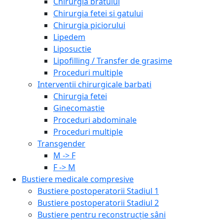
Chirurgia bratului
Chirurgia fetei si gatului
Chirurgia piciorului
Lipedem
Liposuctie
Lipofilling / Transfer de grasime
Proceduri multiple
Interventii chirurgicale barbati
Chirurgia fetei
Ginecomastie
Proceduri abdominale
Proceduri multiple
Transgender
M -> F
F -> M
Bustiere medicale compresive
Bustiere postoperatorii Stadiul 1
Bustiere postoperatorii Stadiul 2
Bustiere pentru reconstrucție sâni