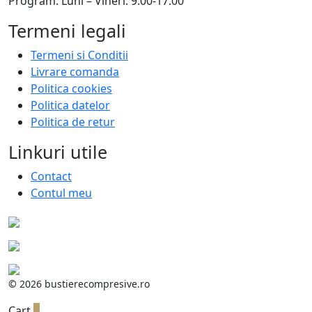
Program: Luni – Vineri: 9:00-17:00
Termeni legali
Termeni si Conditii
Livrare comanda
Politica cookies
Politica datelor
Politica de retur
Linkuri utile
Contact
Contul meu
©
2026 bustierecompresive.ro
Cart
0