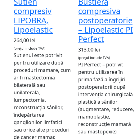
Sutien
Bustiera
compresiv
compresiva
LIPOBRA,
postoperatorie
Lipoelastic
– Lipoelastic PI
Perfect
264,00
lei
(prețul include TVA)
313,00
lei
Sutienul este potrivit
(prețul include TVA)
pentru utilizare după
PI Perfect – potrivit
proceduri mamare, cum
pentru utilizarea în
ar fi mastectomia
prima fază a îngrijirii
bilaterală sau
postoperatorii după
unilaterală,
intervenția chirurgicală
lumpectomia,
plastică a sânilor
reconstrucția sânilor,
(augmentare, reducere,
îndepărtarea
mamoplastie,
ganglionilor limfatici
reconstrucție mamară
sau orice alte proceduri
sau mastopexie)
de cancer mamar.