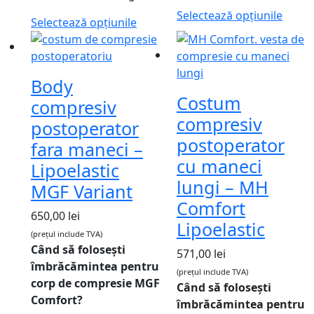
Selectează opțiunile
Selectează opțiunile
Body
Costum
compresiv
compresiv
postoperator
postoperator
fara maneci –
cu maneci
Lipoelastic
lungi – MH
MGF Variant
Comfort
650,00
lei
Lipoelastic
(prețul include TVA)
Când să folosești
571,00
lei
îmbrăcămintea pentru
(prețul include TVA)
corp de compresie MGF
Când să folosești
Comfort?
îmbrăcămintea pentru