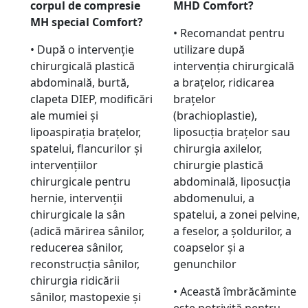
corpul de compresie
MHD Comfort?
MH
special
Comfort?
• Recomandat pentru
• După o intervenție
utilizare după
chirurgicală plastică
intervenția chirurgicală
abdominală, burtă,
a brațelor, ridicarea
clapeta DIEP, modificări
brațelor
ale mumiei și
(brachioplastie),
lipoaspirația brațelor,
liposucția brațelor sau
spatelui, flancurilor și
chirurgia axilelor,
intervențiilor
chirurgie plastică
chirurgicale pentru
abdominală, liposucția
hernie, intervenții
abdomenului, a
chirurgicale la sân
spatelui, a zonei pelvine,
(adică mărirea sânilor,
a feselor, a șoldurilor, a
reducerea sânilor,
coapselor și a
reconstrucția sânilor,
genunchilor
chirurgia ridicării
• Această îmbrăcăminte
sânilor, mastopexie și
este potrivită pentru