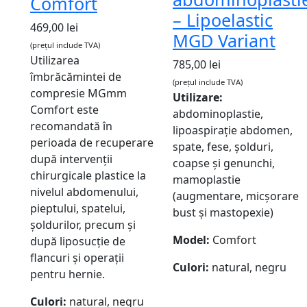
Comfort
– Lipoelastic
469,00
lei
MGD Variant
(prețul include TVA)
Utilizarea
785,00
lei
îmbrăcămintei de
(prețul include TVA)
compresie MGmm
Utilizare:
Comfort este
abdominoplastie,
recomandată în
lipoaspirație abdomen,
perioada de recuperare
spate, fese, șolduri,
după intervenții
coapse și genunchi,
chirurgicale plastice la
mamoplastie
nivelul abdomenului,
(augmentare, micșorare
pieptului, spatelui,
bust și mastopexie)
șoldurilor, precum și
Model:
Comfort
după liposucție de
flancuri și operații
Culori:
natural, negru
pentru hernie.
Culori:
natural, negru