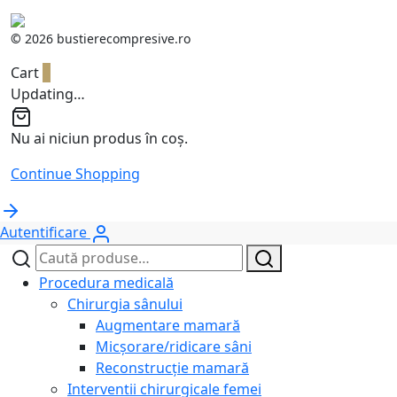
©
2026 bustierecompresive.ro
Cart
0
Updating…
Nu ai niciun produs în coș.
Continue Shopping
Autentificare
Caută
Caută
după:
Procedura medicală
Chirurgia sânului
Augmentare mamară
Micșorare/ridicare sâni
Reconstrucție mamară
Interventii chirurgicale femei