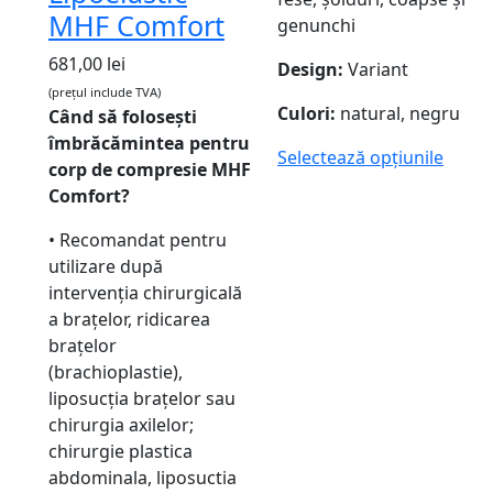
MHF Comfort
genunchi
681,00
lei
Design:
Variant
(prețul include TVA)
Culori:
natural, negru
Când să folosești
îmbrăcămintea pentru
Selectează opțiunile
corp de compresie MHF
Comfort?
• Recomandat pentru
utilizare după
intervenția chirurgicală
a brațelor, ridicarea
brațelor
(brachioplastie),
liposucția brațelor sau
chirurgia axilelor;
chirurgie plastica
abdominala, liposuctia