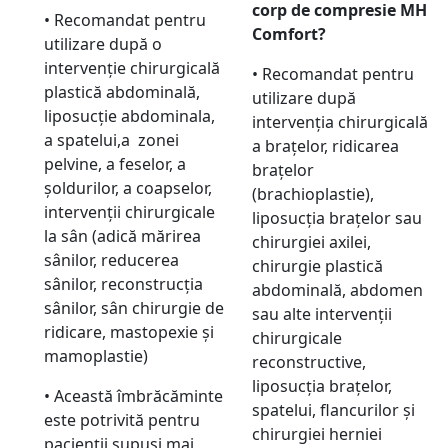
corp de compresie MH
• Recomandat pentru
Comfort?
utilizare după o
intervenție chirurgicală
• Recomandat pentru
plastică abdominală,
utilizare după
liposucție abdominala,
intervenția chirurgicală
a spatelui,a zonei
a brațelor, ridicarea
pelvine, a feselor, a
brațelor
șoldurilor, a coapselor,
(brachioplastie),
intervenții chirurgicale
liposucția brațelor sau
la sân (adică mărirea
chirurgiei axilei,
sânilor, reducerea
chirurgie plastică
sânilor, reconstrucția
abdominală, abdomen
sânilor, sân chirurgie de
sau alte intervenții
ridicare, mastopexie și
chirurgicale
mamoplastie)
reconstructive,
liposucția brațelor,
• Această îmbrăcăminte
spatelui, flancurilor și
este potrivită pentru
chirurgiei herniei
pacienții supuși mai