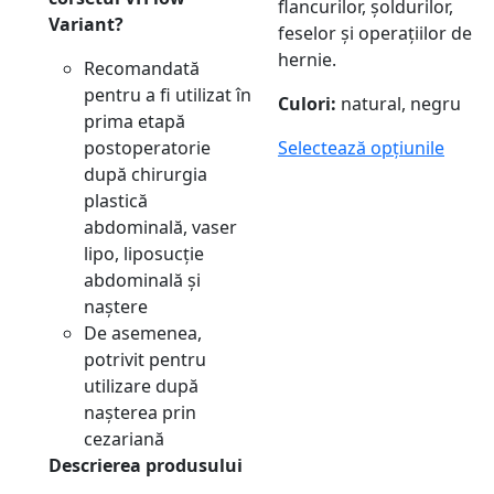
flancurilor, șoldurilor,
Variant?
feselor și operațiilor de
hernie.
Recomandată
pentru a fi utilizat în
Culori:
natural, negru
prima etapă
postoperatorie
Selectează opțiunile
după chirurgia
plastică
abdominală, vaser
lipo, liposucție
abdominală și
naștere
De asemenea,
potrivit pentru
utilizare după
nașterea prin
cezariană
Descrierea produsului