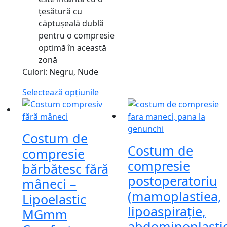
țesătură cu
căptușeală dublă
pentru o compresie
optimă în această
zonă
Culori: Negru, Nude
Selectează opțiunile
Costum de
Costum de
compresie
compresie
bărbătesc fără
postoperatoriu
mâneci –
(mamoplastiea,
Lipoelastic
lipoaspirație,
MGmm
abdominoplasti