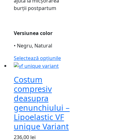
ajuta la micșorarea
burții postpartum
Versiunea color
• Negru, Natural
Selectează opțiunile
Costum
compresiv
deasupra
genunchiului –
Lipoelastic VF
unique Variant
236,00
lei