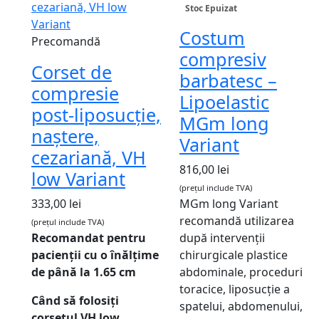
Stoc Epuizat
Costum
Precomandă
compresiv
Corset de
barbatesc –
compresie
Lipoelastic
post-liposucție,
MGm long
naștere,
Variant
cezariană, VH
816,00
lei
low Variant
(prețul include TVA)
333,00
lei
MGm long Variant
recomandă utilizarea
(prețul include TVA)
Recomandat pentru
după intervenții
pacienții cu o înălțime
chirurgicale plastice
de până la 1.65 cm
abdominale, proceduri
toracice, liposucție a
Când să folosiți
spatelui, abdomenului,
corsetul VH low