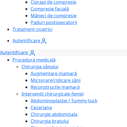
Ciorapi de compresie
Compresie facială
Mâneci de compresie
Paduri postoperatorii
Tratament cicatrici
Autentificare
Autentificare
Procedura medicală
Chirurgia sânului
Augmentare mamară
Micșorare/ridicare sâni
Reconstrucție mamară
Interventii chirurgicale femei
Abdominoplastie / Tummy tuck
Cezariana
Chirurgie abdominala
Chirurgia bratului