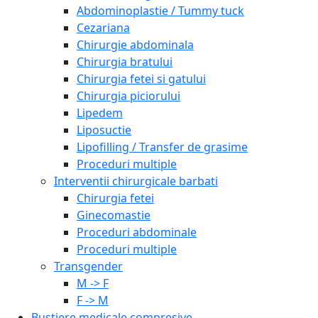
Abdominoplastie / Tummy tuck
Cezariana
Chirurgie abdominala
Chirurgia bratului
Chirurgia fetei si gatului
Chirurgia piciorului
Lipedem
Liposuctie
Lipofilling / Transfer de grasime
Proceduri multiple
Interventii chirurgicale barbati
Chirurgia fetei
Ginecomastie
Proceduri abdominale
Proceduri multiple
Transgender
M -> F
F -> M
Bustiere medicale compresive