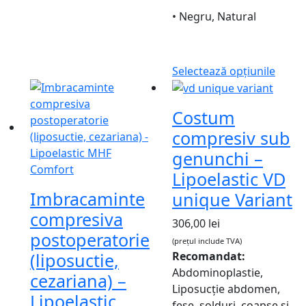
• Negru, Natural
Selectează opțiunile
Costum
compresiv sub
genunchi –
Lipoelastic VD
Imbracaminte
unique Variant
compresiva
306,00
lei
postoperatorie
(prețul include TVA)
(liposuctie,
Recomandat:
Abdominoplastie,
cezariana) –
Liposucție abdomen,
Lipoelastic
fese, șolduri, coapse și