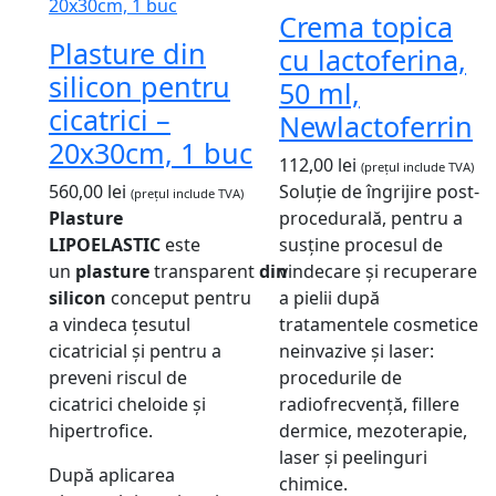
Crema topica
Plasture din
cu lactoferina,
silicon pentru
50 ml,
cicatrici –
Newlactoferrin
20x30cm, 1 buc
112,00
lei
(prețul include TVA)
560,00
lei
Soluție de îngrijire post-
(prețul include TVA)
Plasture
procedurală, pentru a
LIPOELASTIC
este
susține procesul de
un
plasture
transparent
din
vindecare și recuperare
silicon
conceput pentru
a pielii după
a vindeca țesutul
tratamentele cosmetice
cicatricial și pentru a
neinvazive și laser:
preveni riscul de
procedurile de
cicatrici cheloide și
radiofrecvență, fillere
hipertrofice.
dermice, mezoterapie,
laser și peelinguri
După aplicarea
chimice.