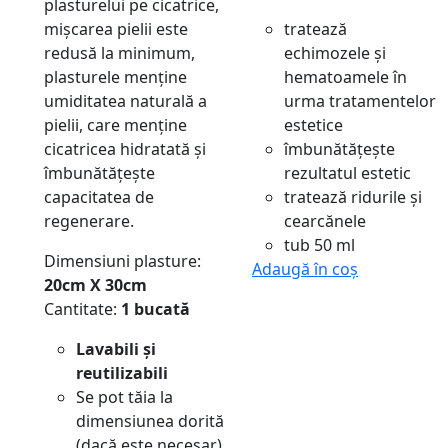
plasturelui pe cicatrice,
mișcarea pielii este
tratează
redusă la minimum,
echimozele și
plasturele menține
hematoamele în
umiditatea naturală a
urma tratamentelor
pielii, care menține
estetice
cicatricea hidratată și
îmbunătățește
îmbunătățește
rezultatul estetic
capacitatea de
tratează ridurile și
regenerare.
cearcănele
tub 50 ml
Dimensiuni plasture:
Adaugă în coș
20cm X 30cm
Cantitate:
1 bucată
Lavabili și
reutilizabili
Se pot tăia la
dimensiunea dorită
(dacă este necesar)