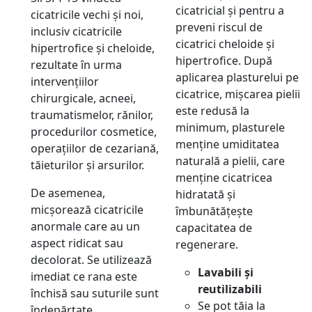
cicatricial și pentru a
cicatricile vechi și noi,
preveni riscul de
inclusiv cicatricile
cicatrici cheloide și
hipertrofice și cheloide,
hipertrofice. După
rezultate în urma
aplicarea plasturelui pe
intervențiilor
cicatrice, mișcarea pielii
chirurgicale, acneei,
este redusă la
traumatismelor, rănilor,
minimum, plasturele
procedurilor cosmetice,
menține umiditatea
operațiilor de cezariană,
naturală a pielii, care
tăieturilor și arsurilor.
menține cicatricea
De asemenea,
hidratată și
micșorează cicatricile
îmbunătățește
anormale care au un
capacitatea de
aspect ridicat sau
regenerare.
decolorat. Se utilizează
Lavabili și
imediat ce rana este
reutilizabili
închisă sau suturile sunt
Se pot tăia la
îndepărtate