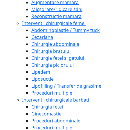
Augmentare mamară
Micșorare/ridicare sâni
Reconstrucție mamară
Interventii chirurgicale femei
Abdominoplastie / Tummy tuck
Cezariana
Chirurgie abdominala
Chirurgia bratului
Chirurgia fetei si gatului
Chirurgia piciorului
Lipedem
Liposuctie
Lipofilling / Transfer de grasime
Proceduri multiple
Interventii chirurgicale barbati
Chirurgia fetei
Ginecomastie
Proceduri abdominale
Proceduri multiple