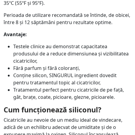
35ºC (55ºF și 95ºF).
Perioada de utilizare recomandată se întinde, de obicei,
între 8 și 12 săptămâni pentru rezultate optime.
Avantaje:
Testele clinice au demonstrat capacitatea
produsului de a reduce dimensiunea și vizibilitatea
cicatricilor,
Fără parfum și fără coloranți,
Conține silicon, SINGURUL ingredient dovedit
pentru tratamentul topic al cicatricilor,
Tratamentul perfect pentru cicatricile de pe față,
gât, brațe, coate, picioare, glezne, picioarele.
Cum funcționează siliconul?
Cicatricile au nevoie de un mediu ideal de vindecare,
adică de un echilibru adecvat de umiditate și de o
expunere maximă la oxigen. Siliconul încapsulează