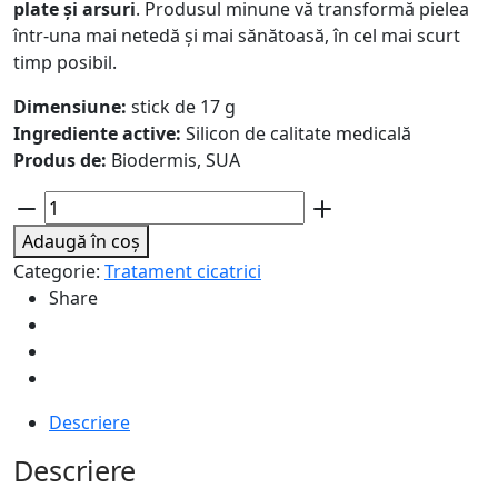
plate și arsuri
. Produsul minune vă transformă pielea
într-una mai netedă și mai sănătoasă, în cel mai scurt
timp posibil.
Dimensiune:
stick de 17 g
Ingrediente active:
Silicon de calitate medicală
Produs de:
Biodermis, SUA
Cantitate
Stick
Adaugă în coș
pentru
Categorie:
Tratament cicatrici
tratamentul
Share
cicatricilor,
17g,
Pro-
Sil
Descriere
Descriere