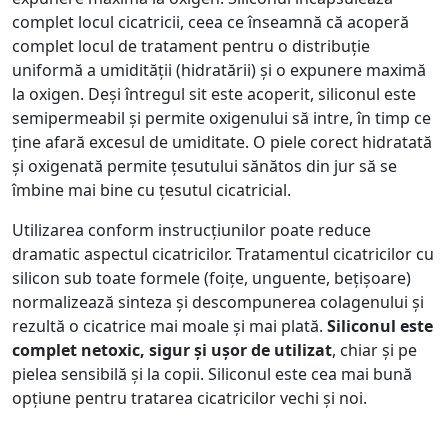
complet locul cicatricii, ceea ce înseamnă că acoperă
complet locul de tratament pentru o distribuție
uniformă a umidității (hidratării) și o expunere maximă
la oxigen. Deși întregul sit este acoperit, siliconul este
semipermeabil și permite oxigenului să intre, în timp ce
ține afară excesul de umiditate. O piele corect hidratată
și oxigenată permite țesutului sănătos din jur să se
îmbine mai bine cu țesutul cicatricial.
Utilizarea conform instrucțiunilor poate reduce
dramatic aspectul cicatricilor. Tratamentul cicatricilor cu
silicon sub toate formele (foițe, unguente, bețișoare)
normalizează sinteza și descompunerea colagenului și
rezultă o cicatrice mai moale și mai plată.
Siliconul este
complet netoxic, sigur și ușor de utilizat
, chiar și pe
pielea sensibilă și la copii. Siliconul este cea mai bună
opțiune pentru tratarea cicatricilor vechi și noi.