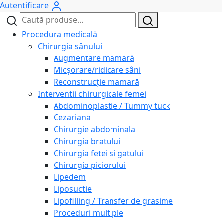
Autentificare
Caută
Caută
după:
Procedura medicală
Chirurgia sânului
Augmentare mamară
Micșorare/ridicare sâni
Reconstrucție mamară
Interventii chirurgicale femei
Abdominoplastie / Tummy tuck
Cezariana
Chirurgie abdominala
Chirurgia bratului
Chirurgia fetei si gatului
Chirurgia piciorului
Lipedem
Liposuctie
Lipofilling / Transfer de grasime
Proceduri multiple