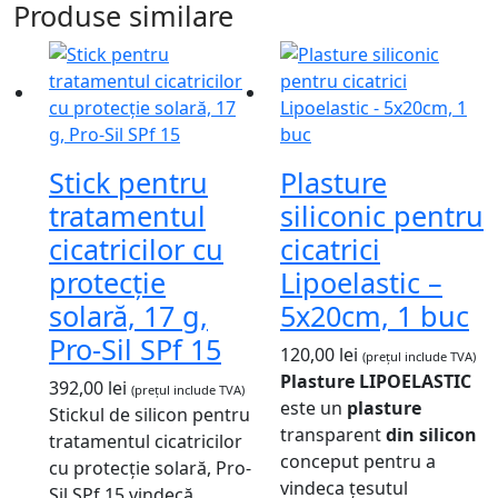
Produse similare
Stick pentru
Plasture
tratamentul
siliconic pentru
cicatricilor cu
cicatrici
protecție
Lipoelastic –
solară, 17 g,
5x20cm, 1 buc
Pro-Sil SPf 15
120,00
lei
(prețul include TVA)
Plasture LIPOELASTIC
392,00
lei
(prețul include TVA)
este un
plasture
Stickul de silicon pentru
transparent
din silicon
tratamentul cicatricilor
conceput pentru a
cu protecție solară, Pro-
vindeca țesutul
Sil SPf 15 vindecă