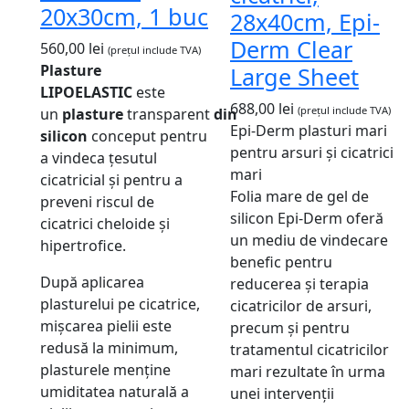
20x30cm, 1 buc
28x40cm, Epi-
Derm Clear
560,00
lei
(prețul include TVA)
Plasture
Large Sheet
LIPOELASTIC
este
688,00
lei
(prețul include TVA)
un
plasture
transparent
din
Epi-Derm plasturi mari
silicon
conceput pentru
pentru arsuri și cicatrici
a vindeca țesutul
mari
cicatricial și pentru a
Folia mare de gel de
preveni riscul de
silicon Epi-Derm oferă
cicatrici cheloide și
un mediu de vindecare
hipertrofice.
benefic pentru
După aplicarea
reducerea și terapia
plasturelui pe cicatrice,
cicatricilor de arsuri,
mișcarea pielii este
precum și pentru
redusă la minimum,
tratamentul cicatricilor
plasturele menține
mari rezultate în urma
umiditatea naturală a
unei intervenții