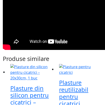
Produse similare
Plasture
Plasture din
reutilizabil
silicon pentru
pentru
cicatrici –
cicatrici,