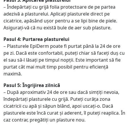
– Îndepărtați cu grijă folia protectoare de pe partea
adezivă a plasturelui. Aplicați plasturele direct pe
cicatrice, apăsând ușor pentru a se lipi bine de piele.
Asigurați-vă că nu există bule de aer sub plasture.
Pasul 4: Purtarea plasturelui
– Plasturele EpiDerm poate fi purtat până la 24 de ore
pe zi. Dacă este confortabil, puteți chiar să faceți duș cu
el sau să-l lăsați pe timpul nopții. Este important să fie
purtat cât mai mult timp posibil pentru eficiență
maximă.
Pasul 5: Îngrijirea zilnică
– După aproximativ 24 de ore sau dacă simțiți nevoia,
îndepărtați plasturele cu grijă. Puteți curăța zona
cicatricii cu apă și săpun blând, apoi uscați-o. Dacă
plasturele este încă curat și aderent, îl puteți reaplica. În
caz contrar, pregătiți un plasture nou.