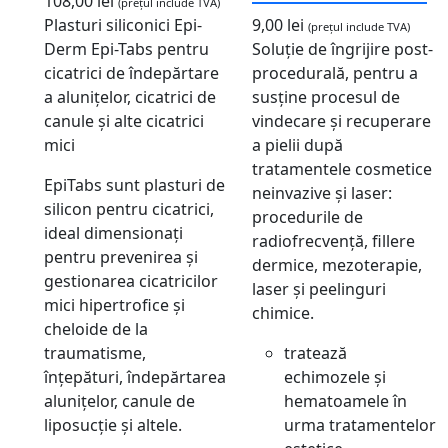
108,00
lei
(prețul include TVA)
Plasturi siliconici Epi-
9,00
lei
(prețul include TVA)
Derm Epi-Tabs pentru
Soluție de îngrijire post-
cicatrici de îndepărtare
procedurală, pentru a
a alunițelor, cicatrici de
susține procesul de
canule și alte cicatrici
vindecare și recuperare
mici
a pielii după
tratamentele cosmetice
EpiTabs sunt plasturi de
neinvazive și laser:
silicon pentru cicatrici,
procedurile de
ideal dimensionați
radiofrecvență, fillere
pentru prevenirea și
dermice, mezoterapie,
gestionarea cicatricilor
laser și peelinguri
mici hipertrofice și
chimice.
cheloide de la
traumatisme,
tratează
înțepături, îndepărtarea
echimozele și
alunițelor, canule de
hematoamele în
liposucție și altele.
urma tratamentelor