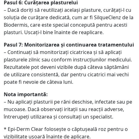
Pasul 6: Curățarea plasturelui
– Dacă doriți să reutilizați același plasture, curățați-l cu
soluția de curățare dedicată, cum ar fi SilqueClenz de la
Biodermis, care este special concepută pentru acesti
plasturi. Uscați-l bine înainte de reaplicare.
Pasul 7: Monitorizarea și continuarea tratamentului
– Continuați să monitorizați cicatricea și să aplicați
plasturele zilnic sau conform instrucțiunilor medicului.
Rezultatele pot deveni vizibile după câteva săptămâni
de utilizare consistentă, dar pentru cicatrici mai vechi
poate fi nevoie de câteva luni.
Nota importantă:
– Nu aplicați plasturii pe răni deschise, infectate sau pe
mucoase. Dacă observați iritații sau reacții adverse,
întrerupeți utilizarea și consultați un specialist.
* Epi-Derm Clear folosește o căptușeală roz pentru o
vizibilitate ușoară înainte de aplicare.