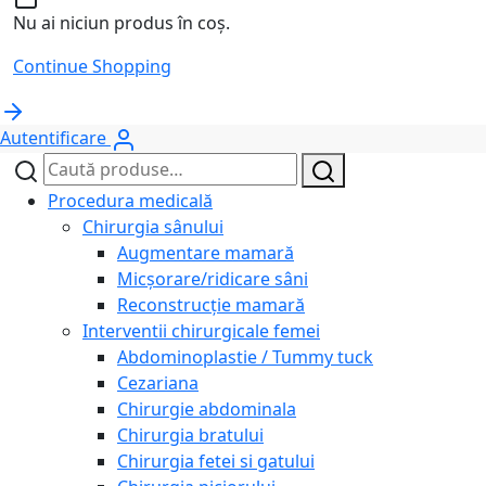
Nu ai niciun produs în coș.
Continue Shopping
Autentificare
Caută
Caută
după:
Procedura medicală
Chirurgia sânului
Augmentare mamară
Micșorare/ridicare sâni
Reconstrucție mamară
Interventii chirurgicale femei
Abdominoplastie / Tummy tuck
Cezariana
Chirurgie abdominala
Chirurgia bratului
Chirurgia fetei si gatului