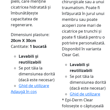
pielii, care menține
chirurgicale sau a unui
cicatricea hidratată și
traumatism. Poate fi
îmbunătățește
înfășurată în jurul unui
capacitatea de
membru sau poate
regenerare.
acoperi zone mari de
cicatrice pe trunchi și
Dimensiuni plasture:
poate fi tăiată pentru o
20cm X 30cm
potrivire personalizată.
Cantitate:
1 bucată
Disponibil în varianta
Clear Gel.
Lavabili și
reutilizabili
Lavabili și
Se pot tăia la
reutilizabili
dimensiunea dorită
Se pot tăia la
(dacă este necesar)
dimensiunea dorită
Ghid de utilizare
(dacă este necesar)
Adaugă în coș
Ghid de utilizare
* Epi-Derm Clear
folosește o căptușeală