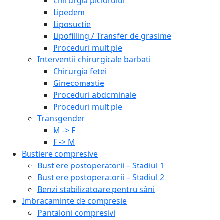
Chirurgia piciorului
Lipedem
Liposuctie
Lipofilling / Transfer de grasime
Proceduri multiple
Interventii chirurgicale barbati
Chirurgia fetei
Ginecomastie
Proceduri abdominale
Proceduri multiple
Transgender
M -> F
F -> M
Bustiere compresive
Bustiere postoperatorii – Stadiul 1
Bustiere postoperatorii – Stadiul 2
Benzi stabilizatoare pentru sâni
Imbracaminte de compresie
Pantaloni compresivi