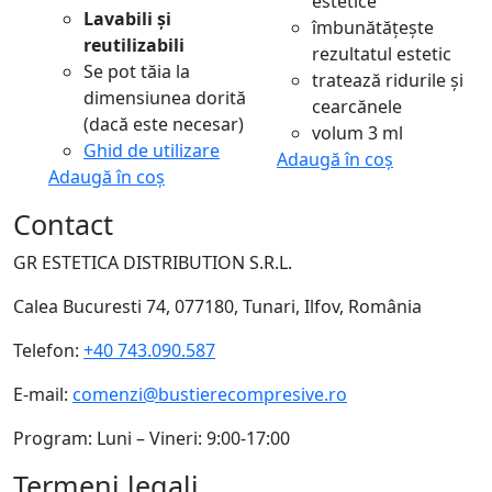
estetice
Lavabili și
îmbunătățește
reutilizabili
rezultatul estetic
Se pot tăia la
tratează ridurile și
dimensiunea dorită
cearcănele
(dacă este necesar)
volum 3 ml
Ghid de utilizare
Adaugă în coș
Adaugă în coș
Contact
GR ESTETICA DISTRIBUTION S.R.L.
Calea Bucuresti 74, 077180, Tunari, Ilfov, România
Telefon:
+40 743.090.587
E-mail:
comenzi@bustierecompresive.ro
Program: Luni – Vineri: 9:00-17:00
Termeni legali