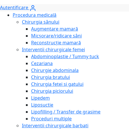
Autentificare
Procedura medicală
Chirurgia sânului
Augmentare mamară
Micșorare/ridicare sâni
Reconstrucție mamară
Interventii chirurgicale femei
Abdominoplastie / Tummy tuck
Cezariana
Chirurgie abdominala
Chirurgia bratului
Chirurgia fetei si gatului
Chirurgia piciorului
Lipedem
Liposuctie
Lipofilling / Transfer de grasime
Proceduri multiple
Interventii chirurgicale barbati