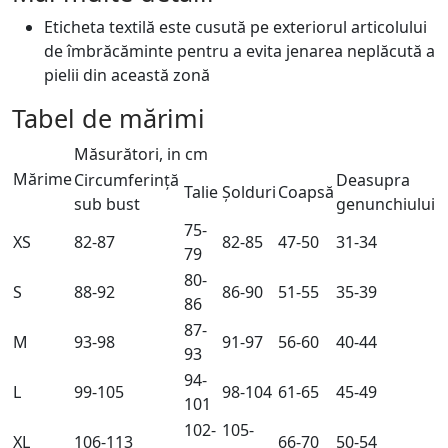
Eticheta textilă este cusută pe exteriorul articolului
de îmbrăcăminte pentru a evita jenarea neplăcută a
pielii din această zonă
Tabel de mărimi
Măsurători, in cm
Mărime
Circumferință
Deasupra
Talie
Șolduri
Coapsă
sub bust
genunchiului
75-
XS
82-87
82-85
47-50
31-34
79
80-
S
88-92
86-90
51-55
35-39
86
87-
M
93-98
91-97
56-60
40-44
93
94-
L
99-105
98-104
61-65
45-49
101
102-
105-
XL
106-113
66-70
50-54