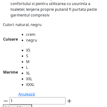
confortului si pentru utilizarea cu usurinta a
toaletei; lenjeria proprie putand fi purtata peste
garmentul compresiv
Culori: natural, negru
crem
Culoare
negru
XS
S
M
L
Marime
XL
XXL
XXXL
Anulează
Cantitate
Pantaloni