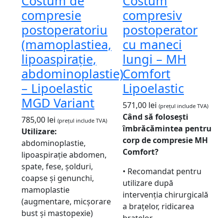
Costum de
Costum
compresie
compresiv
postoperatoriu
postoperator
(mamoplastiea,
cu maneci
lipoaspirație,
lungi – MH
abdominoplastie)
Comfort
– Lipoelastic
Lipoelastic
MGD Variant
571,00
lei
(prețul include TVA)
Când să folosești
785,00
lei
(prețul include TVA)
îmbrăcămintea pentru
Utilizare:
corp de compresie MH
abdominoplastie,
Comfort?
lipoaspirație abdomen,
spate, fese, șolduri,
• Recomandat pentru
coapse și genunchi,
utilizare după
mamoplastie
intervenția chirurgicală
(augmentare, micșorare
a brațelor, ridicarea
bust și mastopexie)
brațelor