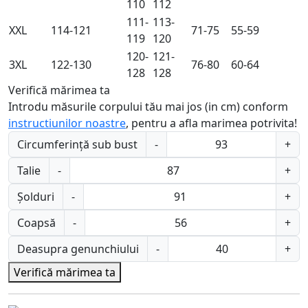
110
112
111-
113-
XXL
114-121
71-75
55-59
119
120
120-
121-
3XL
122-130
76-80
60-64
128
128
Verifică mărimea ta
Introdu măsurile corpului tău mai jos (in cm) conform
instructiunilor noastre
, pentru a afla marimea potrivita!
Circumferință sub bust
-
+
Talie
-
+
Șolduri
-
+
Coapsă
-
+
Deasupra genunchiului
-
+
Verifică mărimea ta