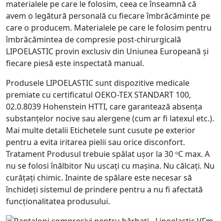
materialele pe care le folosim, ceea ce înseamnă că
avem o legătură personală cu fiecare îmbrăcăminte pe
care o producem. Materialele pe care le folosim pentru
îmbrăcămintea de compresie post-chirurgicală
LIPOELASTIC provin exclusiv din Uniunea Europeană și
fiecare piesă este inspectată manual.
Produsele LIPOELASTIC sunt dispozitive medicale
premiate cu certificatul OEKO-TEX STANDART 100,
02.0.8039 Hohenstein HTTI, care garantează absența
substanțelor nocive sau alergene (cum ar fi latexul etc.).
Mai multe detalii Etichetele sunt cusute pe exterior
pentru a evita iritarea pielii sau orice disconfort.
Tratament Produsul trebuie spălat ușor la 30 ᵒC max. A
nu se folosi înălbitor Nu uscați cu mașina. Nu călcați. Nu
curățați chimic. Inainte de spălare este necesar să
închideți sistemul de prindere pentru a nu fi afectată
funcționalitatea produsului.