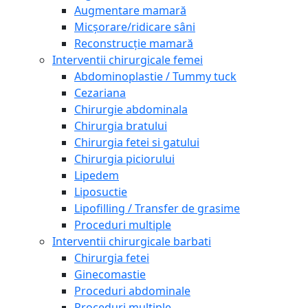
Augmentare mamară
Micșorare/ridicare sâni
Reconstrucție mamară
Interventii chirurgicale femei
Abdominoplastie / Tummy tuck
Cezariana
Chirurgie abdominala
Chirurgia bratului
Chirurgia fetei si gatului
Chirurgia piciorului
Lipedem
Liposuctie
Lipofilling / Transfer de grasime
Proceduri multiple
Interventii chirurgicale barbati
Chirurgia fetei
Ginecomastie
Proceduri abdominale
Proceduri multiple