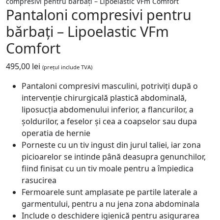
compresivi pentru bărbați – Lipoelastic VFm Comfort
Pantaloni compresivi pentru
bărbați – Lipoelastic VFm
Comfort
495,00
lei
(prețul include TVA)
Pantaloni compresivi masculini, potriviți după o
intervenție chirurgicală plastică abdominală,
liposucția abdomenului inferior, a flancurilor, a
șoldurilor, a feselor și cea a coapselor sau dupa
operatia de hernie
Porneste cu un tiv ingust din jurul taliei, iar zona
picioarelor se intinde până deasupra genunchilor,
fiind finisat cu un tiv moale pentru a împiedica
rasucirea
Fermoarele sunt amplasate pe partile laterale a
garmentului, pentru a nu jena zona abdominala
Include o deschidere igienică pentru asigurarea