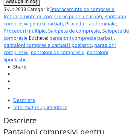
Adaugă în coș
compresivi
SKU:
2038
Categorii:
Imbracaminte de compresie
,
pentru
Îmbrăcăminte de compresie pentru bărbați
,
Pantaloni
bărbați
compresivi pentru barbati
,
Proceduri abdominale
,
-
Proceduri multiple
,
Salopete de compresie
,
Salopete de
Lipoelastic
compresie
Etichete:
pantaloni compresie barbati
,
VFm
pantaloni compresie barbati lipoelastic
,
pantaloni
Comfort
compresivi
,
pantaloni de compresie
,
pantaloni
lipoelastic
Share
Descriere
Informații suplimentare
Descriere
Pantaloni compresivi pentru