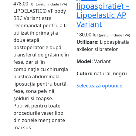
478,00
lei
lipoaspiratie) –
(prețul include TVA)
LIPOELASTIC® VF body
Lipoelastic AP
BBC Variant este
Variant
recomandat pentru a fi
utilizat în prima și a
180,00
lei
(prețul include TVA)
doua etapă
Utilizare:
Lipoaspiratia
postoperatorie după
axilelor si bratelor
transferul de grăsime în
Model:
Variant
fese, dar si în
combinație cu chirurgia
Culori:
natural, negru
plastică abdominală,
liposucția pentru burtă,
Selectează opțiunile
fese, zona pelvină,
șolduri și coapse.
Potrivit pentru toate
procedurile vaser lipo
din zonele menționate
mai sus.