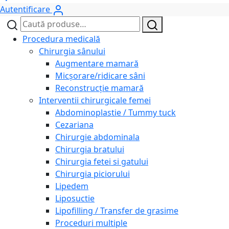
Autentificare
Caută
Caută
după:
Procedura medicală
Chirurgia sânului
Augmentare mamară
Micșorare/ridicare sâni
Reconstrucție mamară
Interventii chirurgicale femei
Abdominoplastie / Tummy tuck
Cezariana
Chirurgie abdominala
Chirurgia bratului
Chirurgia fetei si gatului
Chirurgia piciorului
Lipedem
Liposuctie
Lipofilling / Transfer de grasime
Proceduri multiple