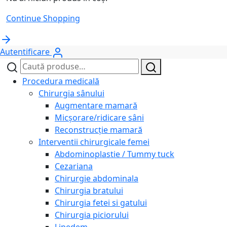
Continue Shopping
Autentificare
Caută
Caută
după:
Procedura medicală
Chirurgia sânului
Augmentare mamară
Micșorare/ridicare sâni
Reconstrucție mamară
Interventii chirurgicale femei
Abdominoplastie / Tummy tuck
Cezariana
Chirurgie abdominala
Chirurgia bratului
Chirurgia fetei si gatului
Chirurgia piciorului
Lipedem