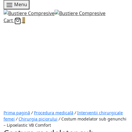
Menu
Cart
0
Prima pagină
/
Procedura medicală
/
Interventii chirurgicale
femei
/
Chirurgia piciorului
/
Costum modelator sub genunchi
– Lipoelastic VB Comfort