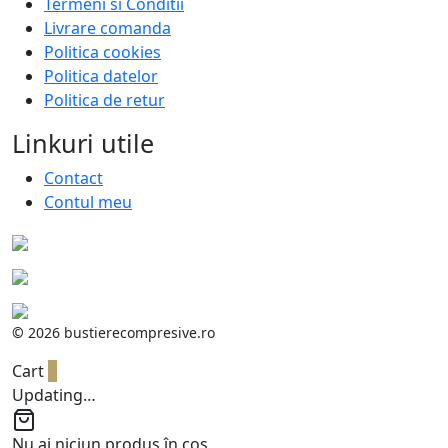
Termeni si Conditii
Livrare comanda
Politica cookies
Politica datelor
Politica de retur
Linkuri utile
Contact
Contul meu
©
2026 bustierecompresive.ro
Cart
0
Updating…
Nu ai niciun produs în coș.