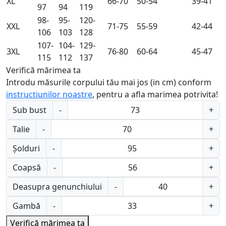
XL
66-70
50-54
39-41
97
94
119
98-
95-
120-
XXL
71-75
55-59
42-44
106
103
128
107-
104-
129-
3XL
76-80
60-64
45-47
115
112
137
Verifică mărimea ta
Introdu măsurile corpului tău mai jos (in cm) conform
instructiunilor noastre
, pentru a afla marimea potrivita!
Sub bust
-
+
Talie
-
+
Șolduri
-
+
Coapsă
-
+
Deasupra genunchiului
-
+
Gambă
-
+
Verifică mărimea ta