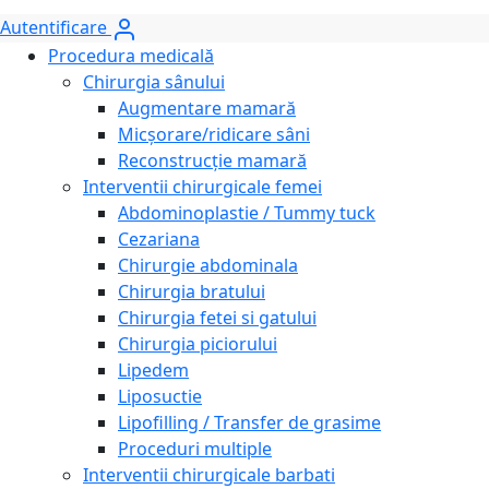
Autentificare
Procedura medicală
Chirurgia sânului
Augmentare mamară
Micșorare/ridicare sâni
Reconstrucție mamară
Interventii chirurgicale femei
Abdominoplastie / Tummy tuck
Cezariana
Chirurgie abdominala
Chirurgia bratului
Chirurgia fetei si gatului
Chirurgia piciorului
Lipedem
Liposuctie
Lipofilling / Transfer de grasime
Proceduri multiple
Interventii chirurgicale barbati