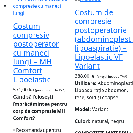
Costum de
compresie
Costum
postoperatorie
compresiv
(abdominoplasti
postoperator
lipoaspiratie) –
cu maneci
Lipoelastic VF
lungi – MH
Variant
Comfort
388,00
lei
(prețul include TVA)
Lipoelastic
Utilizare:
Abdominoplasti
571,00
lei
Lipoaspirație abdomen,
(prețul include TVA)
Când să folosești
fese, șold și coapse
îmbrăcămintea pentru
Model:
Variant
corp de compresie MH
Comfort?
Culori:
natural, negru
• Recomandat pentru
COMPOZIȚIE
MATERIAL: