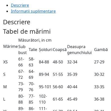
Descriere
Informații suplimentare
Descriere
Tabel de mărimi
Măsurători, in cm
Mărime
Sub
Deasupra
Talie
Șolduri
Coapsă
Gambă
bust
genunchiului
61-
58-
XS
84-88
48-50
32-34
27-29
66
63
67-
64-
S
89-94
51-55
35-39
30-32
72
69
73-
70-
M
95-101
56-60
40-44
33-35
79
76
80-
77-
102-
L
61-65
45-49
36-38
88
85
110
89-
86-
111-