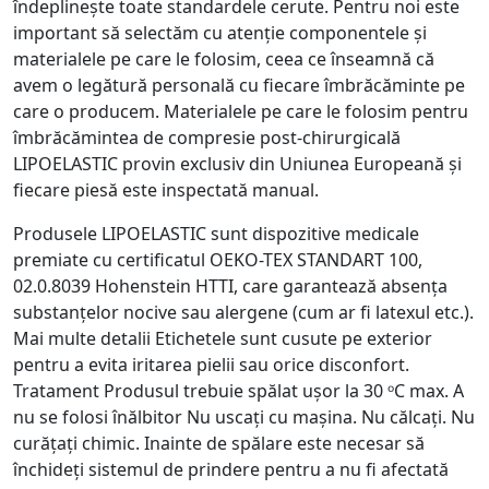
îndeplinește toate standardele cerute. Pentru noi este
important să selectăm cu atenție componentele și
materialele pe care le folosim, ceea ce înseamnă că
avem o legătură personală cu fiecare îmbrăcăminte pe
care o producem. Materialele pe care le folosim pentru
îmbrăcămintea de compresie post-chirurgicală
LIPOELASTIC provin exclusiv din Uniunea Europeană și
fiecare piesă este inspectată manual.
Produsele LIPOELASTIC sunt dispozitive medicale
premiate cu certificatul OEKO-TEX STANDART 100,
02.0.8039 Hohenstein HTTI, care garantează absența
substanțelor nocive sau alergene (cum ar fi latexul etc.).
Mai multe detalii Etichetele sunt cusute pe exterior
pentru a evita iritarea pielii sau orice disconfort.
Tratament Produsul trebuie spălat ușor la 30 ᵒC max. A
nu se folosi înălbitor Nu uscați cu mașina. Nu călcați. Nu
curățați chimic. Inainte de spălare este necesar să
închideți sistemul de prindere pentru a nu fi afectată