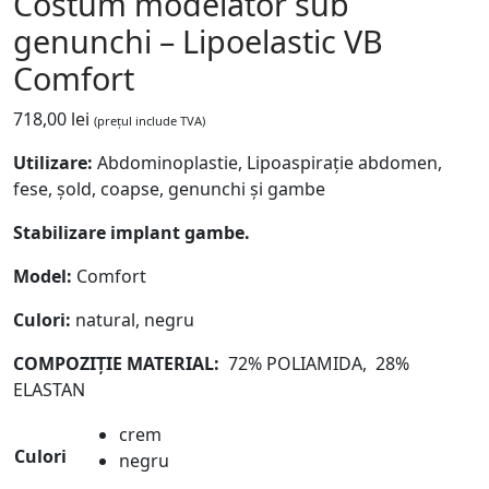
Costum modelator sub
genunchi – Lipoelastic VB
Comfort
718,00
lei
(prețul include TVA)
Utilizare:
Abdominoplastie, Lipoaspirație abdomen,
fese, șold, coapse, genunchi și gambe
Stabilizare implant gambe.
Model:
Comfort
Culori:
natural, negru
COMPOZIȚIE
MATERIAL:
72% POLIAMIDA, 28%
ELASTAN
crem
Culori
negru