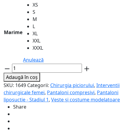
XS
S
M
L
Marime
XL
XXL
XXXL
Anulează
Cantitate
Costum
Adaugă în coș
modelator
SKU:
1649
Categorii:
Chirurgia piciorului
,
Interventii
sub
chirurgicale femei
,
Pantaloni compresivi
,
Pantaloni
genunchi
liposuctie - Stadiul 1
,
Veste și costume modelatoare
-
Share
Lipoelastic
VB
Comfort