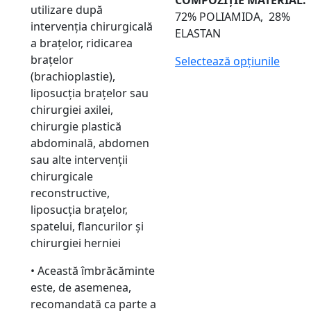
utilizare după
72% POLIAMIDA, 28%
intervenția chirurgicală
ELASTAN
a brațelor, ridicarea
brațelor
Selectează opțiunile
(brachioplastie),
liposucția brațelor sau
chirurgiei axilei,
chirurgie plastică
abdominală, abdomen
sau alte intervenții
chirurgicale
reconstructive,
liposucția brațelor,
spatelui, flancurilor și
chirurgiei herniei
• Această îmbrăcăminte
este, de asemenea,
recomandată ca parte a