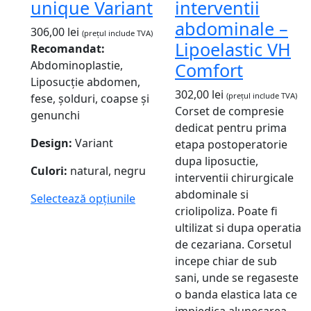
unique Variant
interventii
abdominale –
306,00
lei
(prețul include TVA)
Lipoelastic VH
Recomandat:
Abdominoplastie,
Comfort
Liposucție abdomen,
302,00
lei
(prețul include TVA)
fese, șolduri, coapse și
Corset de compresie
genunchi
dedicat pentru prima
Design:
Variant
etapa postoperatorie
dupa liposuctie,
Culori:
natural, negru
interventii chirurgicale
abdominale si
Selectează opțiunile
criolipoliza. Poate fi
ultilizat si dupa operatia
de cezariana. Corsetul
incepe chiar de sub
sani, unde se regaseste
o banda elastica lata ce
impiedica alunecarea