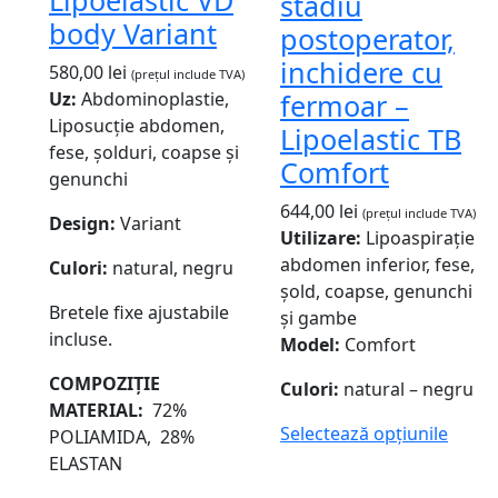
Lipoelastic VD
stadiu
body Variant
postoperator,
inchidere cu
580,00
lei
(prețul include TVA)
fermoar –
Uz:
Abdominoplastie,
Liposucție abdomen,
Lipoelastic TB
fese, șolduri, coapse și
Comfort
genunchi
644,00
lei
(prețul include TVA)
Design:
Variant
Utilizare:
Lipoaspirație
abdomen inferior, fese,
Culori:
natural, negru
șold, coapse, genunchi
Bretele fixe ajustabile
și gambe
incluse.
Model:
Comfort
COMPOZIȚIE
Culori:
natural – negru
MATERIAL:
72%
Selectează opțiunile
POLIAMIDA, 28%
ELASTAN