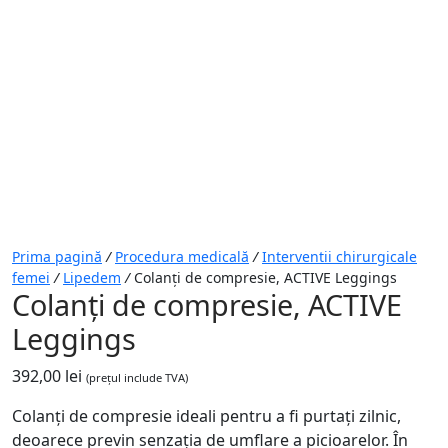
Prima pagină
/
Procedura medicală
/
Interventii chirurgicale
femei
/
Lipedem
/
Colanți de compresie, ACTIVE Leggings
Colanți de compresie, ACTIVE
Leggings
392,00
lei
(prețul include TVA)
Colanți de compresie ideali pentru a fi purtați zilnic,
deoarece previn senzația de umflare a picioarelor. În