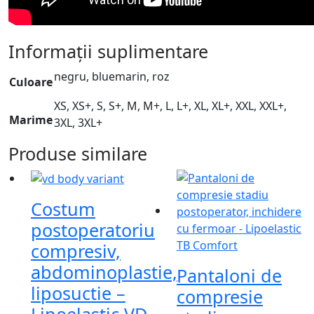
Informații suplimentare
negru, bluemarin, roz
Culoare
XS, XS+, S, S+, M, M+, L, L+, XL, XL+, XXL, XXL+,
Marime
3XL, 3XL+
Produse similare
Costum
postoperatoriu
compresiv,
abdominoplastie,
Pantaloni de
liposuctie –
compresie