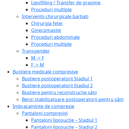
Lipofilling / Transfer de grasime
Proceduri multiple
Interventii chirurgicale barbati
Chirurgia fetei
Ginecomastie
Proceduri abdominale
Proceduri multiple
Transgender
M -> F
F -> M
Bustiere medicale compresive
Bustiere postoperatorii Stadiul 1
Bustiere postoperatorii Stadiul 2
Bustiere pentru reconstrucție sâni
Benzi stabilizatoare postoperatorii pentru sâni
Imbracaminte de compresie
Pantaloni compresivi
Pantaloni liposuctie – Stadiul 1
Pantaloni liposuctie – Stadiul 2