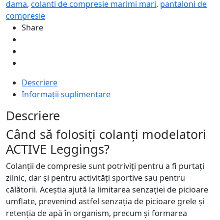
dama
,
colanti de compresie marimi mari
,
pantaloni de
Leggings
compresie
Share
Descriere
Informații suplimentare
Descriere
Când să folosiți colanți modelatori
ACTIVE Leggings?
Colanții de compresie sunt potriviți pentru a fi purtați
zilnic, dar și pentru activități sportive sau pentru
călătorii. Aceștia ajută la limitarea senzației de picioare
umflate, prevenind astfel senzația de picioare grele și
retenția de apă în organism, precum și formarea