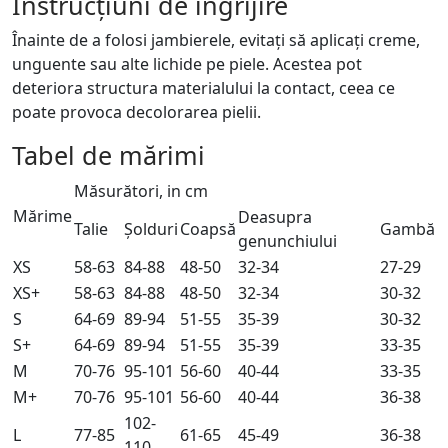
Instrucțiuni de îngrijire
Înainte de a folosi jambierele, evitați să aplicați creme,
unguente sau alte lichide pe piele. Acestea pot
deteriora structura materialului la contact, ceea ce
poate provoca decolorarea pielii.
Tabel de mărimi
Măsurători, in cm
Mărime
Deasupra
Talie
Șolduri
Coapsă
Gambă
genunchiului
XS
58-63
84-88
48-50
32-34
27-29
XS+
58-63
84-88
48-50
32-34
30-32
S
64-69
89-94
51-55
35-39
30-32
S+
64-69
89-94
51-55
35-39
33-35
M
70-76
95-101
56-60
40-44
33-35
M+
70-76
95-101
56-60
40-44
36-38
102-
L
77-85
61-65
45-49
36-38
110