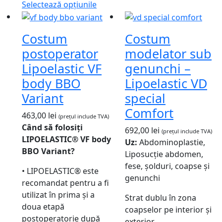
Selectează opțiunile
Costum
Costum
postoperator
modelator sub
Lipoelastic VF
genunchi –
body BBO
Lipoelastic VD
Variant
special
Comfort
463,00
lei
(prețul include TVA)
Când să folosiți
692,00
lei
(prețul include TVA)
LIPOELASTIC® VF body
Uz:
Abdominoplastie,
BBO Variant?
Liposucție abdomen,
fese, șolduri, coapse și
• LIPOELASTIC® este
genunchi
recomandat pentru a fi
utilizat în prima și a
Strat dublu în zona
doua etapă
coapselor pe interior și
postoperatorie după
exterior.