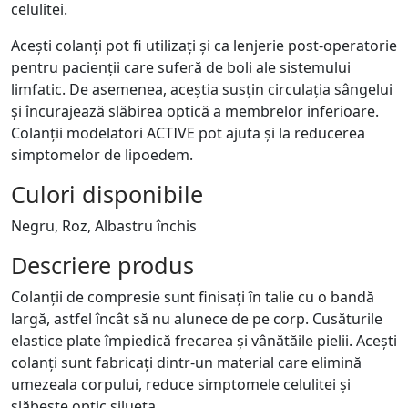
celulitei.
Acești colanți pot fi utilizați și ca lenjerie post-operatorie
pentru pacienții care suferă de boli ale sistemului
limfatic. De asemenea, aceștia susțin circulația sângelui
și încurajează slăbirea optică a membrelor inferioare.
Colanții modelatori ACTIVE pot ajuta și la reducerea
simptomelor de lipoedem.
Culori disponibile
Negru, Roz, Albastru închis
Descriere produs
Colanții de compresie sunt finisați în talie cu o bandă
largă, astfel încât să nu alunece de pe corp. Cusăturile
elastice plate împiedică frecarea și vânătăile pielii. Acești
colanți sunt fabricați dintr-un material care elimină
umezeala corpului, reduce simptomele celulitei și
slăbește optic silueta.