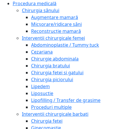
Procedura medicală
Chirurgia sânului
Augmentare mamară
Micșorare/ridicare sâni
Reconstrucție mamară
Interventii chirurgicale femei
Abdominoplastie / Tummy tuck
Cezariana
Chirurgie abdominala
Chirurgia bratului
Chirurgia fetei si gatului
Chirurgia piciorului
Lipedem
Liposuctie
Lipofilling / Transfer de grasime
Proceduri multiple
Interventii chirurgicale barbati
Chirurgia fetei
Ginecomastie