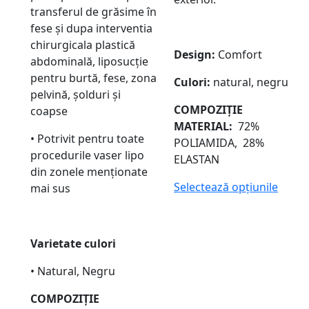
transferul de grăsime în
fese și dupa interventia
chirurgicala plastică
Design:
Comfort
abdominală, liposucție
pentru burtă, fese, zona
Culori:
natural, negru
pelvină, șolduri și
COMPOZIȚIE
coapse
MATERIAL:
72%
• Potrivit pentru toate
POLIAMIDA, 28%
procedurile vaser lipo
ELASTAN
din zonele menționate
Selectează opțiunile
mai sus
Varietate culori
• Natural, Negru
COMPOZIȚIE