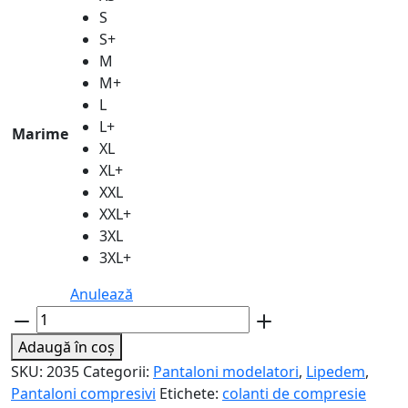
S
S+
M
M+
L
L+
Marime
XL
XL+
XXL
XXL+
3XL
3XL+
Anulează
Cantitate
Colanți
Adaugă în coș
de
SKU:
2035
Categorii:
Pantaloni modelatori
,
Lipedem
,
compresie,
Pantaloni compresivi
Etichete:
colanti de compresie
ACTIVE