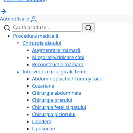
Autentificare
Caută
Caută
după:
Procedura medicală
Chirurgia sânului
Augmentare mamară
Micșorare/ridicare sâni
Reconstrucție mamară
Interventii chirurgicale femei
Abdominoplastie / Tummy tuck
Cezariana
Chirurgie abdominala
Chirurgia bratului
Chirurgia fetei si gatului
Chirurgia piciorului
Lipedem
Liposuctie