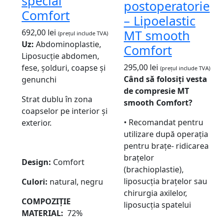
special
postoperatorie
Comfort
– Lipoelastic
MT smooth
692,00
lei
(prețul include TVA)
Uz:
Abdominoplastie,
Comfort
Liposucție abdomen,
295,00
lei
fese, șolduri, coapse și
(prețul include TVA)
Când să folosiți vesta
genunchi
de compresie MT
Strat dublu în zona
smooth Comfort?
coapselor pe interior și
• Recomandat pentru
exterior.
utilizare după operația
pentru brațe- ridicarea
brațelor
Design:
Comfort
(brachioplastie),
liposucția brațelor sau
Culori:
natural, negru
chirurgia axilelor,
COMPOZIȚIE
liposucția spatelui
MATERIAL:
72%