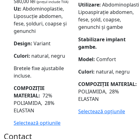
580,00
lei
(prețul include TVA)
Utilizare:
Abdominoplasti
Uz:
Abdominoplastie,
Lipoaspirație abdomen,
Liposucție abdomen,
fese, șold, coapse,
fese, șolduri, coapse și
genunchi și gambe
genunchi
Stabilizare implant
Design:
Variant
gambe.
Culori:
natural, negru
Model:
Comfort
Bretele fixe ajustabile
Culori:
natural, negru
incluse.
COMPOZIȚIE
MATERIAL
COMPOZIȚIE
POLIAMIDA, 28%
MATERIAL:
72%
ELASTAN
POLIAMIDA, 28%
ELASTAN
Selectează opțiunile
Selectează opțiunile
Contact