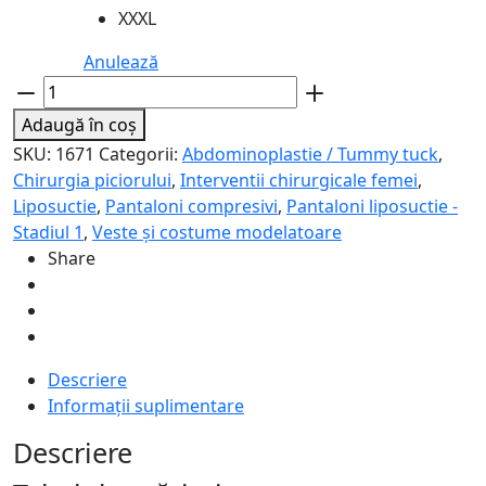
XXXL
Anulează
Cantitate
Colanti
Adaugă în coș
de
SKU:
1671
Categorii:
Abdominoplastie / Tummy tuck
,
compresie
Chirurgia piciorului
,
Interventii chirurgicale femei
,
sub
Liposuctie
,
Pantaloni compresivi
,
Pantaloni liposuctie -
genunchi
Stadiul 1
,
Veste și costume modelatoare
-
Share
Lipoelastic
VD
Variant
Descriere
Informații suplimentare
Descriere