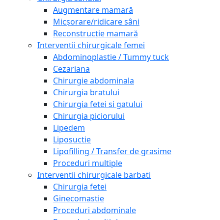
Augmentare mamară
Micșorare/ridicare sâni
Reconstrucție mamară
Interventii chirurgicale femei
Abdominoplastie / Tummy tuck
Cezariana
Chirurgie abdominala
Chirurgia bratului
Chirurgia fetei si gatului
Chirurgia piciorului
Lipedem
Liposuctie
Lipofilling / Transfer de grasime
Proceduri multiple
Interventii chirurgicale barbati
Chirurgia fetei
Ginecomastie
Proceduri abdominale