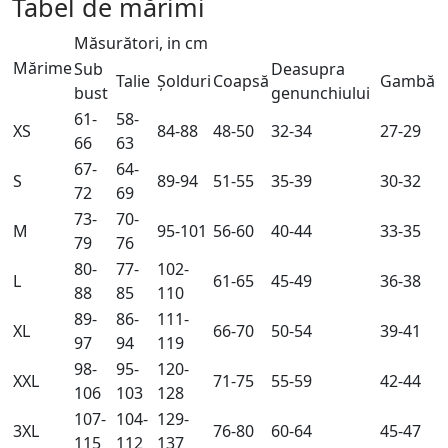
Tabel de mărimi
Măsurători, in cm
Mărime
Sub
Deasupra
Talie
Șolduri
Coapsă
Gambă
bust
genunchiului
61-
58-
XS
84-88
48-50
32-34
27-29
66
63
67-
64-
S
89-94
51-55
35-39
30-32
72
69
73-
70-
M
95-101
56-60
40-44
33-35
79
76
80-
77-
102-
L
61-65
45-49
36-38
88
85
110
89-
86-
111-
XL
66-70
50-54
39-41
97
94
119
98-
95-
120-
XXL
71-75
55-59
42-44
106
103
128
107-
104-
129-
3XL
76-80
60-64
45-47
115
112
137