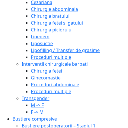
Cezariana
Chirurgie abdominala
Chirurgia bratului
Chirurgia fetei si gatului
Chirurgia piciorului
Lipedem
Liposuctie
Lipofilling / Transfer de grasime
Proceduri multiple
Interventii chirurgicale barbati
Chirurgia fetei
Ginecomastie
Proceduri abdominale
Proceduri multiple
Transgender
M -> F
F -> M
Bustiere compresive
Bustiere postoperatorii – Stadiul 1