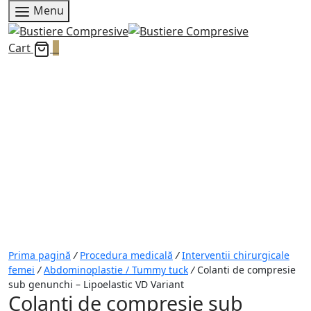
Menu
Cart
0
Prima pagină
/
Procedura medicală
/
Interventii chirurgicale
femei
/
Abdominoplastie / Tummy tuck
/
Colanti de compresie
sub genunchi – Lipoelastic VD Variant
Colanti de compresie sub