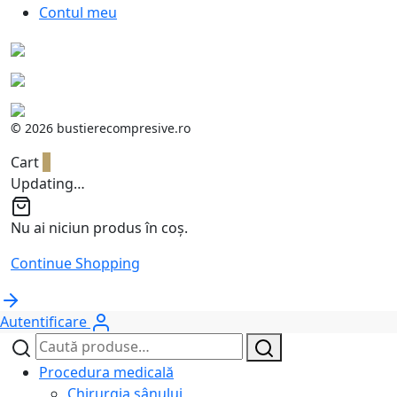
Contul meu
©
2026 bustierecompresive.ro
Cart
0
Updating…
Nu ai niciun produs în coș.
Continue Shopping
Autentificare
Caută
Caută
după:
Procedura medicală
Chirurgia sânului