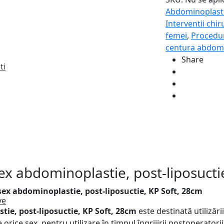
unisex
Abdominoplast
abdominopl
Interventii chir
post-
femei
,
Procedu
liposuctie,
centura abdomin
KP
Share
Soft,
ti
28cm
x abdominoplastie, post-liposucti
ex abdominoplastie, post-liposuctie, KP Soft, 28cm
ie, post-liposuctie, KP Soft, 28cm
este destinată utilizări
orice sex, pentru utilizare în timpul îngrijirii postoperatorii