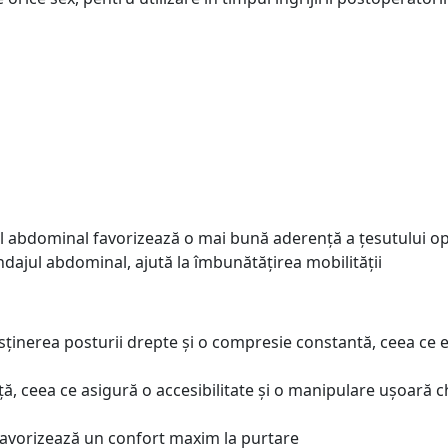
ntul abdominal favorizează o mai bună aderență a țesutului o
ndajul abdominal, ajută la îmbunătățirea mobilității
 susținerea posturii drepte și o compresie constantă, ceea c
față, ceea ce asigură o accesibilitate și o manipulare ușoară 
favorizează un confort maxim la purtare