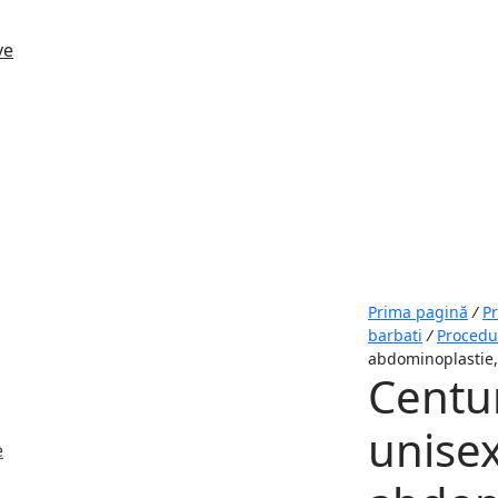
Prima pagină
/
P
barbati
/
Procedu
abdominoplastie, 
Centu
unise
e