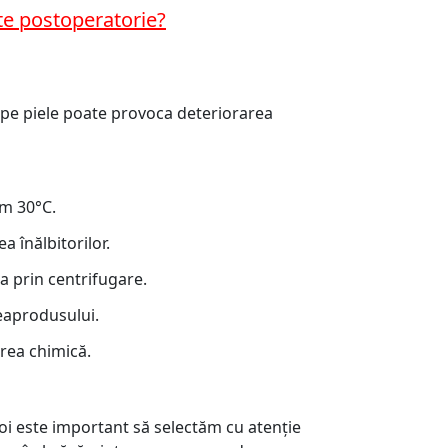
te postoperatorie?
or pe piele poate provoca deteriorarea
im 30°C.
a înălbitorilor.
 prin centrifugare.
eaprodusului.
rea chimică.
noi este important să selectăm cu atenție