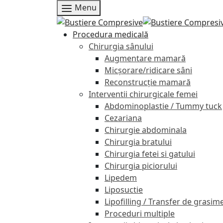
Menu
Procedura medicală
Chirurgia sânului
Augmentare mamară
Micșorare/ridicare sâni
Reconstrucție mamară
Interventii chirurgicale femei
Abdominoplastie / Tummy tuck
Cezariana
Chirurgie abdominala
Chirurgia bratului
Chirurgia fetei si gatului
Chirurgia piciorului
Lipedem
Liposuctie
Lipofilling / Transfer de grasim
Proceduri multiple