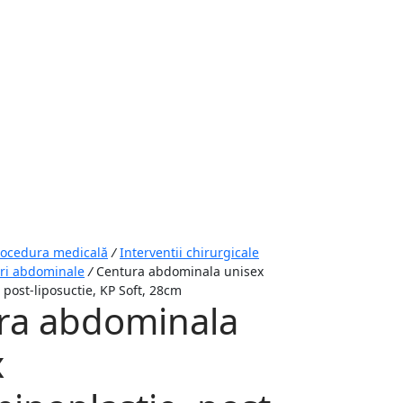
rocedura medicală
/
Interventii chirurgicale
ri abdominale
/
Centura abdominala unisex
post-liposuctie, KP Soft, 28cm
ra abdominala
x