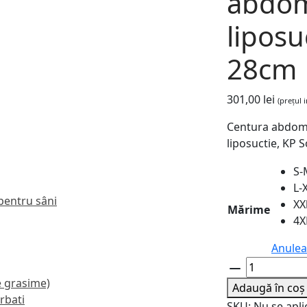
abdom
liposu
28cm
301,00
lei
(prețul 
Centura abdomi
liposuctie, KP 
S-
L-
 pentru sâni
XX
Mărime
4X
Anulea
Cantitate
Centura
de grasime)
Adaugă în coș
abdominala
rbati
SKU:
Nu se apli