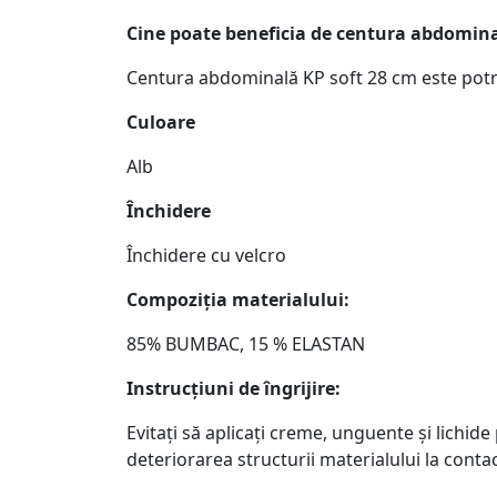
Cine poate beneficia de centura abdomina
Centura abdominală KP soft 28 cm este potriv
Culoare
Alb
Închidere
Închidere cu velcro
Compoziția materialului:
85% BUMBAC, 15 % ELASTAN
Instrucțiuni de îngrijire:
Evitați să aplicați creme, unguente și lichid
deteriorarea structurii materialului la conta