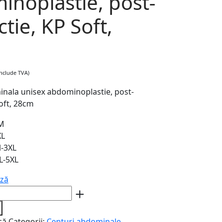
inoplastie, post-
ctie, KP Soft,
include TVA)
nala unisex abdominoplastie, post-
Soft, 28cm
M
XL
l-3XL
L-5XL
ză
că
Categorii:
Centuri abdominale
,