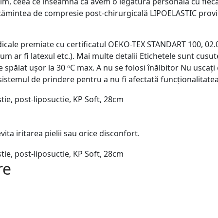
osim, ceea ce înseamnă că avem o legătură personală cu fi
cămintea de compresie post-chirurgicală LIPOELASTIC provi
icale premiate cu certificatul OEKO-TEX STANDART 100, 02.
ar fi latexul etc.). Mai multe detalii Etichetele sunt cusute 
spălat ușor la 30 ᵒC max. A nu se folosi înălbitor Nu uscați 
sistemul de prindere pentru a nu fi afectată funcționalitate
ita iritarea pielii sau orice disconfort.
re