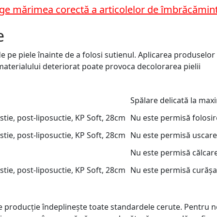
ege mărimea corectă a articolelor de îmbrăcămin
e
de pe piele înainte de a folosi sutienul. Aplicarea produsel
 materialului deteriorat poate provoca decolorarea pielii
Spălare delicată la max
Nu este permisă folosire
Nu este permisă uscarea
Nu este permisă călcar
Nu este permisă curășa
de producție îndeplinește toate standardele cerute. Pentru 