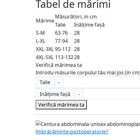
Tabel de mărimi
Măsurători, in cm
Mărime
Talie
Inâlțime fașă
S-M
63-76
28
L-XL
77-94
28
XXL-3XL
95-112
28
4XL-5XL
113-132
28
Verifică mărimea ta
Introdu măsurile corpului tău mai jos (in c
Talie
-
Inâlțime fașă
-
Verifică mărimea ta
îmbrăcăminte postoperatorie?