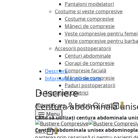
Pantaloni modelatori
Costume si veste compresive
Costume compresive
Mâneci de compresie
Veste compresive pentru femei
Veste compresive pentru barba
Accesorii postoperatorii
Centuri abdominale
Ciorapi de compresie
Compresie facială
Descriere
Mâneci de compresie
Informații suplimentare
Paduri postoperatorii
Descriere
Tratament cicatrici
Centura abdominala unise
Autentificare
Search
Cart
0
Menu
Când să utilizați centura abdominala unis
Centura abdominala unisex abdominoplast
Cart
0
nașterea prin cezariană și pentru pacienți de 