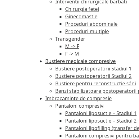
Interventii chirurgicale barbati
Chirurgia fetei
Ginecomastie
Proceduri abdominale
Proceduri multiple
Transgender
M -> F
F -> M
Bustiere medicale compresive
Bustiere postoperatorii Stadiul 1
Bustiere postoperatorii Stadiul 2
Bustiere pentru reconstrucție sâni
Benzi stabilizatoare postoperatorii
Imbracaminte de compresie
Pantaloni compresivi
Pantaloni liposuctie – Stadiul 1
Pantaloni liposuctie – Stadiul 2
Pantaloni lipofilling (transfer 
Pantaloni compresivi pentru ba