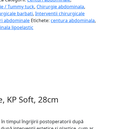
ie / Tummy tuck
,
Chirurgie abdominala
,
astie,
urgicale barbati
,
Interventii chirurgicale
ri abdominale
Etichete:
centura abdominala
,
ala lipoelastic
e, KP Soft, 28cm
i în timpul îngrijirii postoperatorii după
 după intervenții estetice și plastice, cum ar